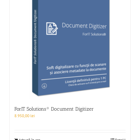
ForIT Solutions® Document Digitizer
8.950,00
lei
Adaugă în coș
Detalii