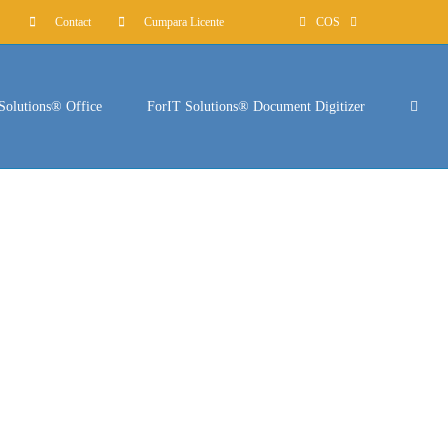
Contact
Cumpara Licente
COS
Solutions® Office
ForIT Solutions® Document Digitizer