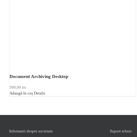
Document Archiving Desktop
590,00
lei
Adaugă în coș
Detalii
Informatii despre societate
Suport tehnic