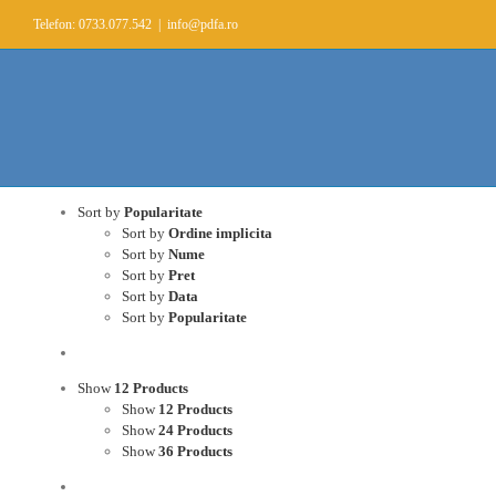
Skip
Telefon: 0733.077.542
|
info@pdfa.ro
to
content
Sort by
Popularitate
Sort by
Ordine implicita
Sort by
Nume
Sort by
Pret
Sort by
Data
Sort by
Popularitate
Show
12 Products
Show
12 Products
Show
24 Products
Show
36 Products