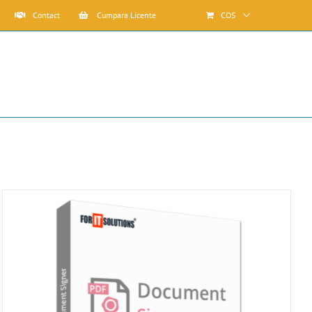
Contact
Cumpara Licente
COS
Solutions® Office
ForIT Solutions® Document Digitizer