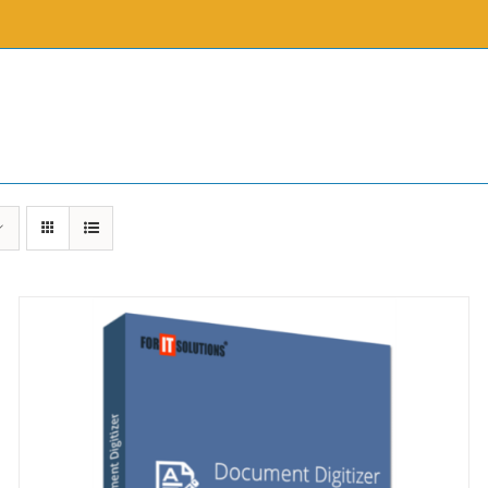
Document Archiving System
ForIT 