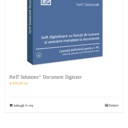
ForIT Solutions® Document Digitizer
8.950,00
lei
Adaugă în coș
Detalii