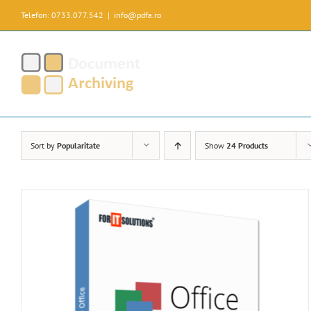
Skip
Telefon: 0733.077.542
|
info@pdfa.ro
to
content
Sort by
Popularitate
Show
24 Products