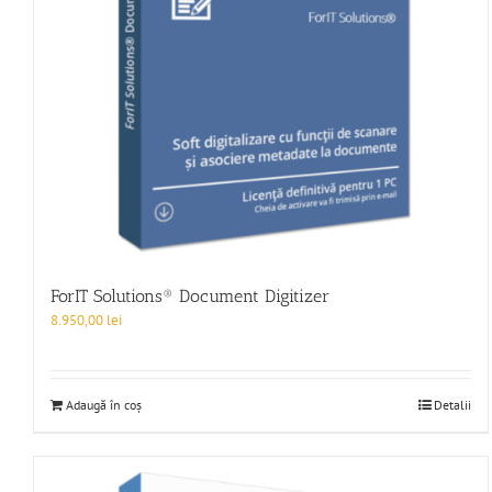
ForIT Solutions® Document Digitizer
8.950,00
lei
Adaugă în coș
Detalii