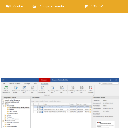
Contact
Cumpara Licente
COS
Solutions® Office
ForIT Solutions® Document Digitizer