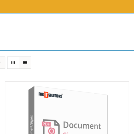
Document Archiving System
ForIT 