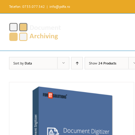
Skip
Telefon: 0733.077.542
|
info@pdfa.ro
to
content
Sort by
Data
Show
24 Products